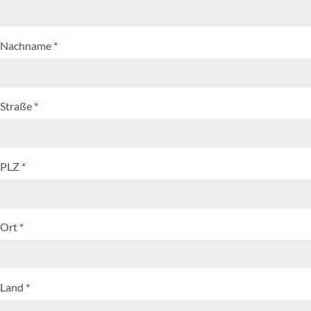
Nachname
*
Straße
*
PLZ
*
Ort
*
Land
*