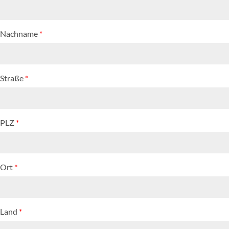
Nachname
*
Straße
*
PLZ
*
Ort
*
Land
*