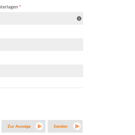
nterlagen
*
Zur Anzeige
Senden