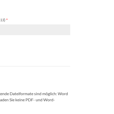
JJJ)
*
ende Dateiformate sind möglich: Word
 laden Sie keine PDF- und Word-