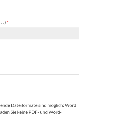
JJJ)
*
ende Dateiformate sind möglich: Word
 laden Sie keine PDF- und Word-