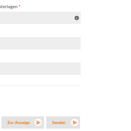
nterlagen
*
Zur Anzeige
Senden