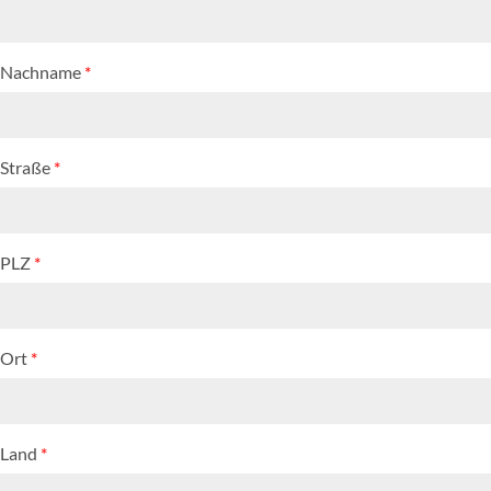
Nachname
*
Straße
*
PLZ
*
Ort
*
Land
*