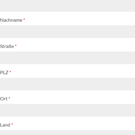
Nachname
*
Straße
*
PLZ
*
Ort
*
Land
*