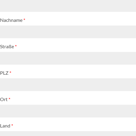
Nachname
*
Straße
*
PLZ
*
Ort
*
Land
*