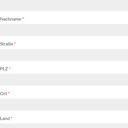
Nachname
*
Straße
*
PLZ
*
Ort
*
Land
*