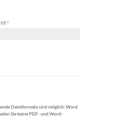
JJJ)
*
ende Dateiformate sind möglich: Word
 laden Sie keine PDF- und Word-