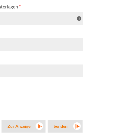
nterlagen
*
Zur Anzeige
Senden