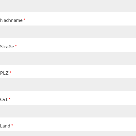
Nachname
*
Straße
*
PLZ
*
Ort
*
Land
*