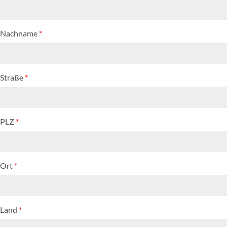
Nachname
*
Straße
*
PLZ
*
Ort
*
Land
*