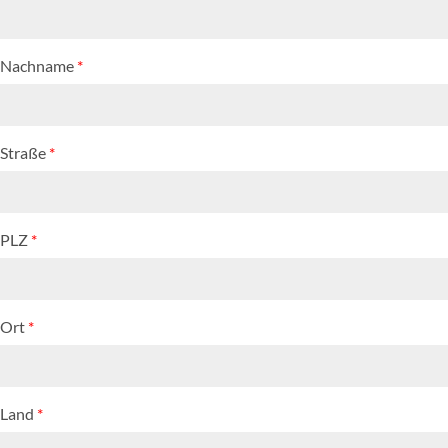
Nachname
*
Straße
*
PLZ
*
Ort
*
Land
*