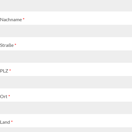
Nachname
*
Straße
*
PLZ
*
Ort
*
Land
*