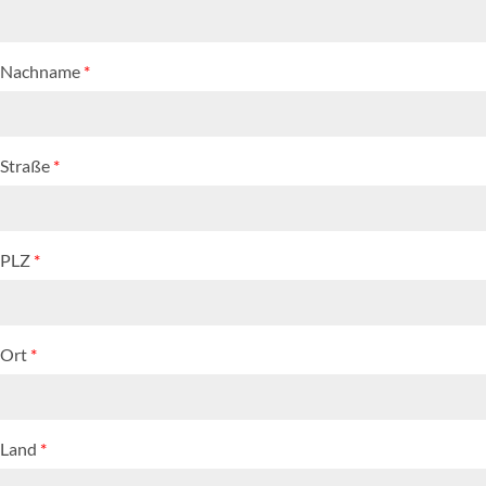
Nachname
*
Straße
*
PLZ
*
Ort
*
Land
*