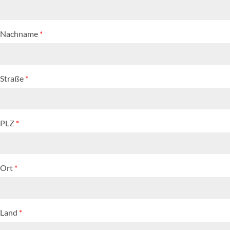
Nachname
*
Straße
*
PLZ
*
Ort
*
Land
*