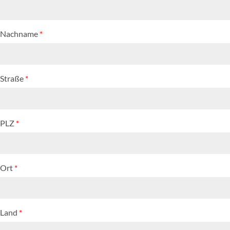
Nachname
*
Straße
*
PLZ
*
Ort
*
Land
*