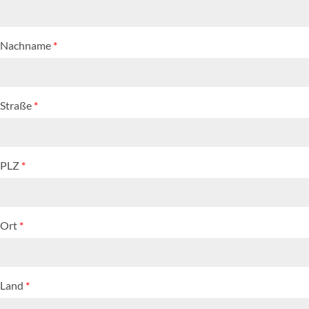
Nachname
*
Straße
*
PLZ
*
Ort
*
Land
*