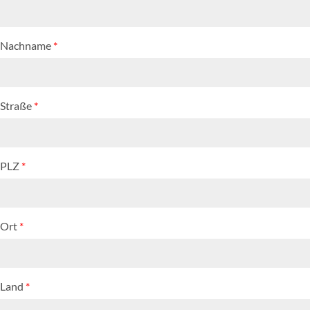
Nachname
*
Straße
*
PLZ
*
Ort
*
Land
*