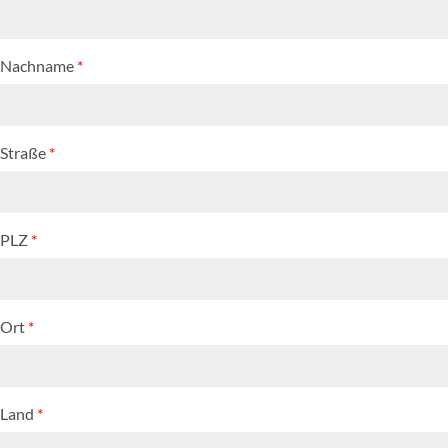
Nachname
*
Straße
*
PLZ
*
Ort
*
Land
*