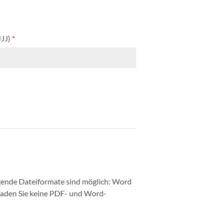
JJJ)
*
ende Dateiformate sind möglich: Word
 laden Sie keine PDF- und Word-