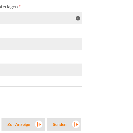
nterlagen
*
Zur Anzeige
Senden