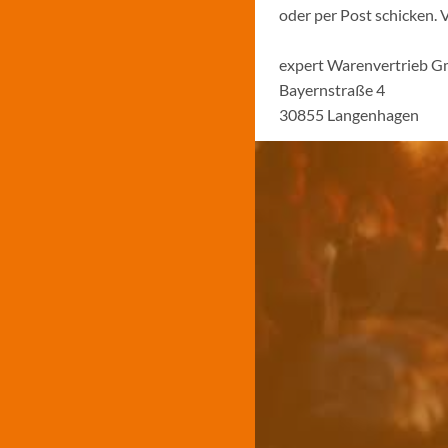
oder per Post schicken. 
expert Warenvertrieb 
Bayernstraße 4
30855 Langenhagen