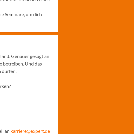
ne Seminare, um dich
hland. Genauer gesagt an
e betreiben. Und das
 dürfen.
ärken?
il an
karriere@expert.de