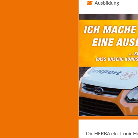
Ausbildung
Die HERBA electronic He