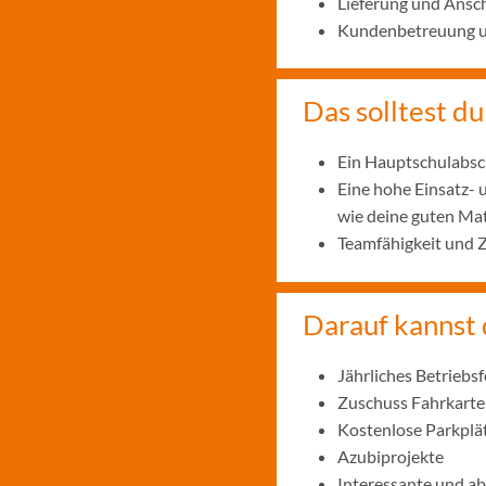
Lieferung und Ansc
Kundenbetreuung un
Das solltest du
Ein Hauptschulabsc
Eine hohe Einsatz- 
wie deine guten Ma
Teamfähigkeit und Z
Darauf kannst 
Jährliches Betriebsf
Zuschuss Fahrkarte
Kostenlose Parkplä
Azubiprojekte
Interessante und ab