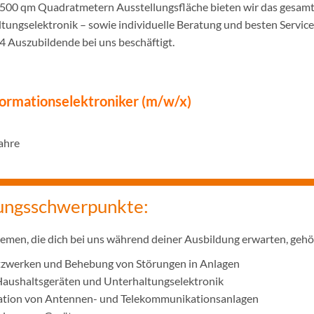
1500 qm Quadratmetern Ausstellungsfläche bieten wir das gesam
tungselektronik – sowie individuelle Beratung und besten Service
4 Auszubildende bei uns beschäftigt.
­ma­ti­ons­elek­tro­ni­ker (m/w/x)
Jahre
ungsschwerpunkte:
men, die dich bei uns während deiner Ausbildung erwarten, geh
tzwerken und Behebung von Störungen in Anlagen
Haushaltsgeräten und Unterhaltungselektronik
lation von Antennen- und Telekommunikationsanlagen