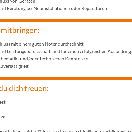
hluss von Geräten
d Beratung bei Neuinstallationen oder Reparaturen
 mitbringen:
hluss mit einem guten Notendurchschnitt
und Leistungsbereitschaft sind für einen erfolgreichen Ausbildung
thematik- und/oder technischen Kenntnisse
uverlässigkeit
du dich freuen:
est
tze
wechslungsreiche Tätigkeiten in unterschiedlichen ausbildungsre