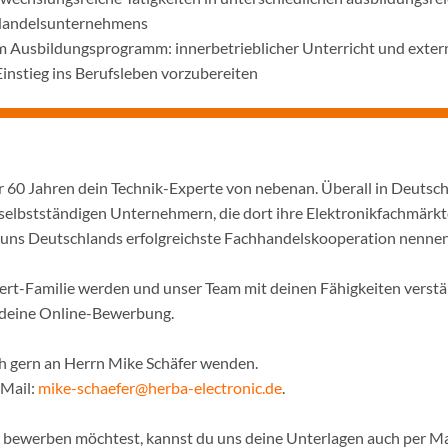
 Handelsunternehmens
m Ausbildungsprogramm: innerbetrieblicher Unterricht und exter
Einstieg ins Berufsleben vorzubereiten
er 60 Jahren dein Technik-Experte von nebenan. Überall in Deutsc
selbstständigen Unternehmern, die dort ihre Elektronikfachmärkt
ir uns Deutschlands erfolgreichste Fachhandelskooperation nennen
pert-Familie werden und unser Team mit deinen Fähigkeiten verst
f deine Online-Bewerbung.
ch gern an Herrn Mike Schäfer wenden.
-Mail:
mike-schaefer@herba-electronic.de
.
ne bewerben möchtest, kannst du uns deine Unterlagen auch per Ma