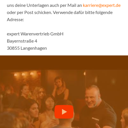
uns deine Unterlagen auch per Mail an
karriere@expert.de
oder per Post schicken. Verwende dafür bitte folgende
Adresse:
expert Warenvertrieb GmbH
Bayernstraße 4
30855 Langenhagen