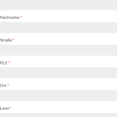
Nachname
*
Straße
*
PLZ
*
Ort
*
Land
*