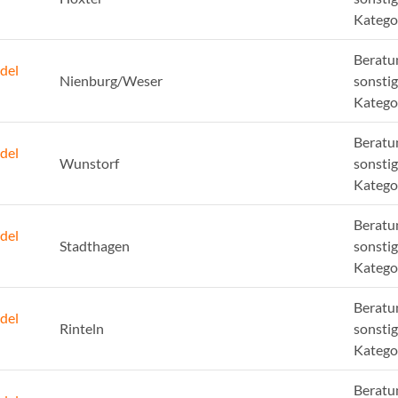
Katego
Beratu
del
Nienburg/Weser
sonsti
Katego
Beratu
del
Wunstorf
sonsti
Katego
Beratu
del
Stadthagen
sonsti
Katego
Beratu
del
Rinteln
sonsti
Katego
Beratu