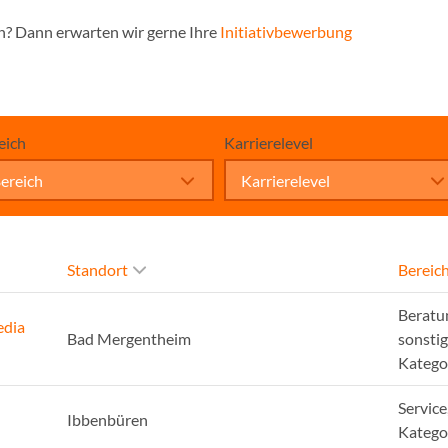
n? Dann erwarten wir gerne Ihre
Initiativbewerbung
eich
Karrierelevel
ereich
Karrierelevel
Standort
Bereic
Beratu
edia
Bad Mergentheim
sonsti
Katego
Service
Ibbenbüren
Katego