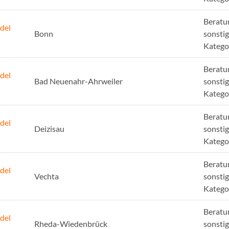
Beratu
del
Bonn
sonsti
Katego
Beratu
del
Bad Neuenahr-Ahrweiler
sonsti
Katego
Beratu
del
Deizisau
sonsti
Katego
Beratu
del
Vechta
sonsti
Katego
Beratu
del
Rheda-Wiedenbrück
sonsti