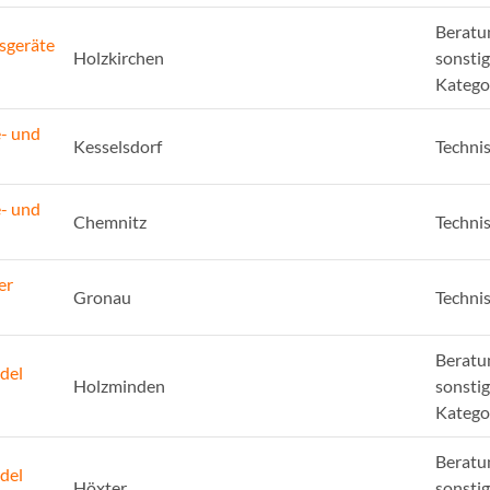
Beratu
sgeräte
Holzkirchen
sonsti
Katego
e- und
Kesselsdorf
Techni
e- und
Chemnitz
Techni
er
Gronau
Techni
Beratu
del
Holzminden
sonsti
Katego
Beratu
del
Höxter
sonsti