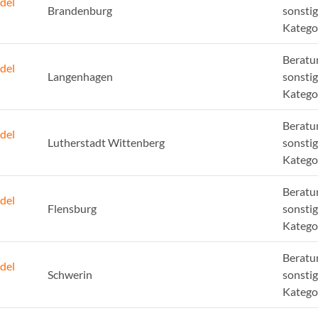
del
Brandenburg
sonsti
Katego
Beratu
del
Langenhagen
sonsti
Katego
Beratu
del
Lutherstadt Wittenberg
sonsti
Katego
Beratu
del
Flensburg
sonsti
Katego
Beratu
del
Schwerin
sonsti
Katego