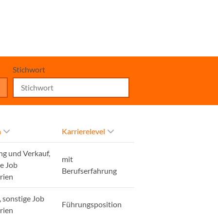
Stichwort
h
Karrierelevel
ng und Verkauf,
mit
ge Job
Berufserfahrung
rien
, sonstige Job
Führungsposition
rien