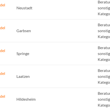
Beratu
del
Neustadt
sonsti
Katego
Beratu
del
Garbsen
sonsti
Katego
Beratu
del
Springe
sonsti
Katego
Beratu
del
Laatzen
sonsti
Katego
Beratu
del
Hildesheim
sonsti
Katego