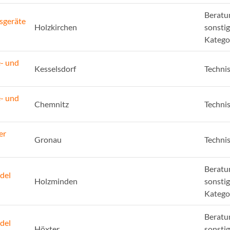
Beratu
sgeräte
Holzkirchen
sonsti
Katego
e- und
Kesselsdorf
Techni
e- und
Chemnitz
Techni
er
Gronau
Techni
Beratu
del
Holzminden
sonsti
Katego
Beratu
del
Höxter
sonsti