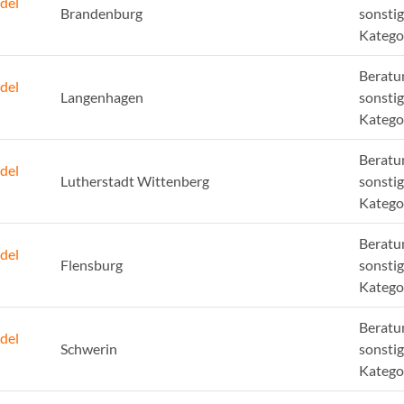
del
Brandenburg
sonsti
Katego
Beratu
del
Langenhagen
sonsti
Katego
Beratu
del
Lutherstadt Wittenberg
sonsti
Katego
Beratu
del
Flensburg
sonsti
Katego
Beratu
del
Schwerin
sonsti
Katego