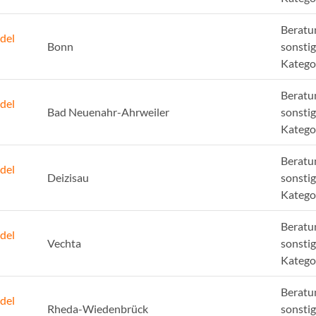
Beratu
del
Bonn
sonsti
Katego
Beratu
del
Bad Neuenahr-Ahrweiler
sonsti
Katego
Beratu
del
Deizisau
sonsti
Katego
Beratu
del
Vechta
sonsti
Katego
Beratu
del
Rheda-Wiedenbrück
sonsti