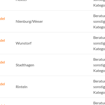
Katego
Beratu
del
Nienburg/Weser
sonsti
Katego
Beratu
del
Wunstorf
sonsti
Katego
Beratu
del
Stadthagen
sonsti
Katego
Beratu
del
Rinteln
sonsti
Katego
Beratu