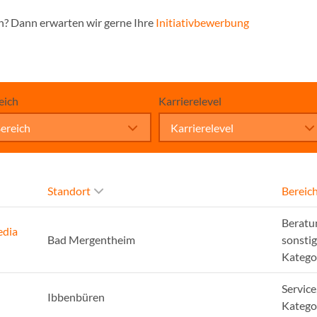
n? Dann erwarten wir gerne Ihre
Initiativbewerbung
eich
Karrierelevel
ereich
Karrierelevel
Standort
Bereic
Beratu
edia
Bad Mergentheim
sonsti
Katego
Service
Ibbenbüren
Katego