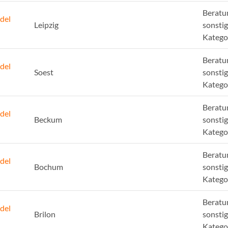
Beratu
del
Leipzig
sonsti
Katego
Beratu
del
Soest
sonsti
Katego
Beratu
del
Beckum
sonsti
Katego
Beratu
del
Bochum
sonsti
Katego
Beratu
del
Brilon
sonsti
Katego