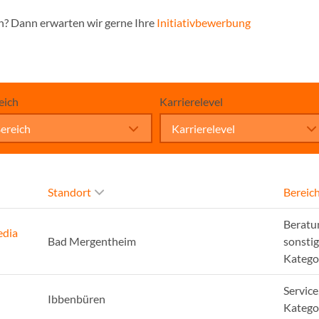
n? Dann erwarten wir gerne Ihre
Initiativbewerbung
eich
Karrierelevel
ereich
Karrierelevel
Standort
Bereic
Beratu
edia
Bad Mergentheim
sonsti
Katego
Service
Ibbenbüren
Katego