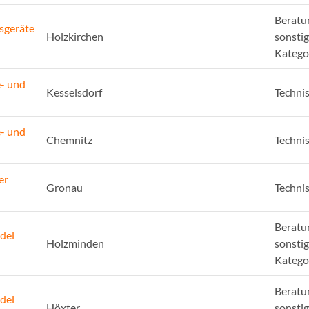
Beratu
sgeräte
Holzkirchen
sonsti
Katego
e- und
Kesselsdorf
Techni
e- und
Chemnitz
Techni
er
Gronau
Techni
Beratu
del
Holzminden
sonsti
Katego
Beratu
del
Höxter
sonsti