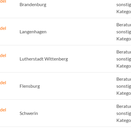
del
Brandenburg
sonsti
Katego
Beratu
del
Langenhagen
sonsti
Katego
Beratu
del
Lutherstadt Wittenberg
sonsti
Katego
Beratu
del
Flensburg
sonsti
Katego
Beratu
del
Schwerin
sonsti
Katego