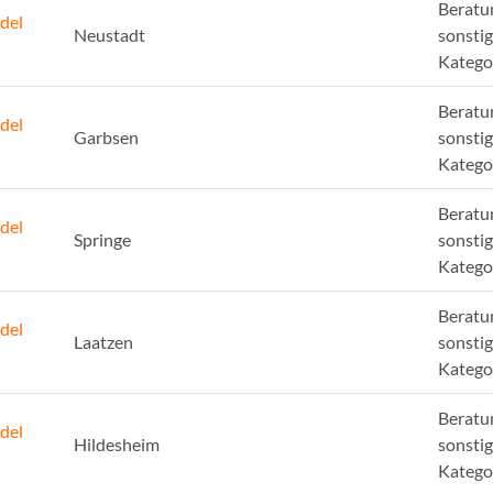
Beratu
del
Neustadt
sonsti
Katego
Beratu
del
Garbsen
sonsti
Katego
Beratu
del
Springe
sonsti
Katego
Beratu
del
Laatzen
sonsti
Katego
Beratu
del
Hildesheim
sonsti
Katego