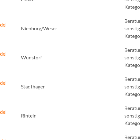
Katego
Beratu
del
Nienburg/Weser
sonsti
Katego
Beratu
del
Wunstorf
sonsti
Katego
Beratu
del
Stadthagen
sonsti
Katego
Beratu
del
Rinteln
sonsti
Katego
Beratu