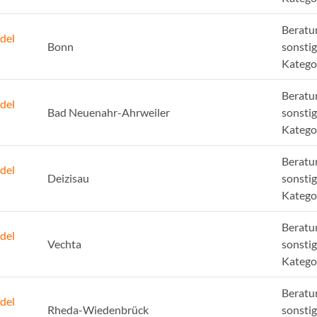
Beratu
del
Bonn
sonsti
Katego
Beratu
del
Bad Neuenahr-Ahrweiler
sonsti
Katego
Beratu
del
Deizisau
sonsti
Katego
Beratu
del
Vechta
sonsti
Katego
Beratu
del
Rheda-Wiedenbrück
sonsti