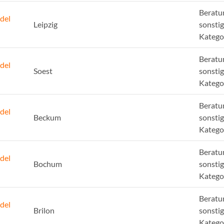
Beratu
del
Leipzig
sonsti
Katego
Beratu
del
Soest
sonsti
Katego
Beratu
del
Beckum
sonsti
Katego
Beratu
del
Bochum
sonsti
Katego
Beratu
del
Brilon
sonsti
Katego