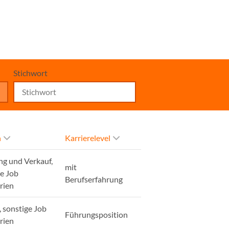
Stichwort
h
Karrierelevel
ng und Verkauf,
mit
ge Job
Berufserfahrung
rien
, sonstige Job
Führungsposition
rien