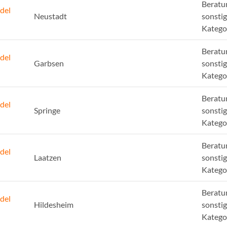
Beratu
del
Neustadt
sonsti
Katego
Beratu
del
Garbsen
sonsti
Katego
Beratu
del
Springe
sonsti
Katego
Beratu
del
Laatzen
sonsti
Katego
Beratu
del
Hildesheim
sonsti
Katego