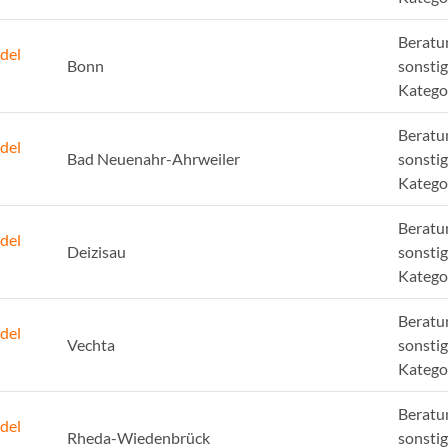
Beratu
del
Bonn
sonsti
Katego
Beratu
del
Bad Neuenahr-Ahrweiler
sonsti
Katego
Beratu
del
Deizisau
sonsti
Katego
Beratu
del
Vechta
sonsti
Katego
Beratu
del
Rheda-Wiedenbrück
sonsti