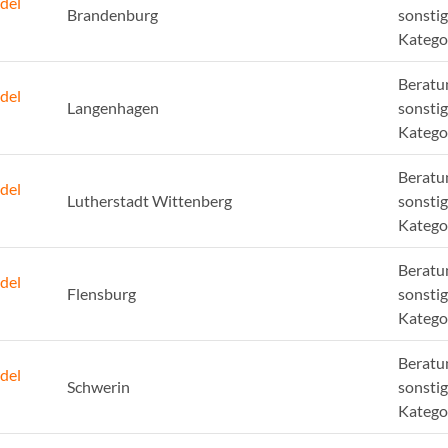
del
Brandenburg
sonsti
Katego
Beratu
del
Langenhagen
sonsti
Katego
Beratu
del
Lutherstadt Wittenberg
sonsti
Katego
Beratu
del
Flensburg
sonsti
Katego
Beratu
del
Schwerin
sonsti
Katego