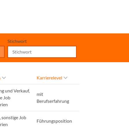
Stichwort
h
Karrierelevel
ng und Verkauf,
mit
ge Job
Berufserfahrung
rien
, sonstige Job
Führungsposition
rien