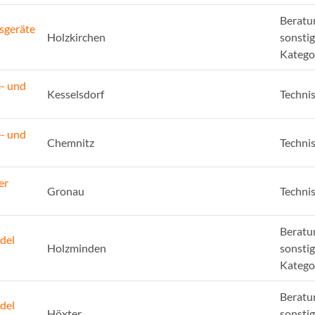
Beratu
sgeräte
Holzkirchen
sonsti
Katego
e- und
Kesselsdorf
Techni
e- und
Chemnitz
Techni
er
Gronau
Techni
Beratu
del
Holzminden
sonsti
Katego
Beratu
del
Höxter
sonsti