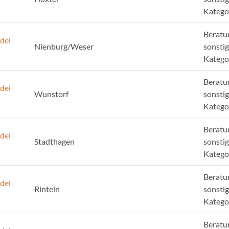
Katego
Beratu
del
Nienburg/Weser
sonsti
Katego
Beratu
del
Wunstorf
sonsti
Katego
Beratu
del
Stadthagen
sonsti
Katego
Beratu
del
Rinteln
sonsti
Katego
Beratu