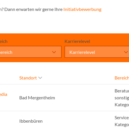
n? Dann erwarten wir gerne Ihre
Initiativbewerbung
eich
Karrierelevel
ereich
Karrierelevel
Standort
Bereic
Beratu
edia
Bad Mergentheim
sonsti
Katego
Service
Ibbenbüren
Katego