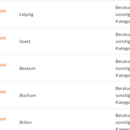
Beratu
del
Leipzig
sonsti
Katego
Beratu
del
Soest
sonsti
Katego
Beratu
del
Beckum
sonsti
Katego
Beratu
del
Bochum
sonsti
Katego
Beratu
del
Brilon
sonsti
Katego