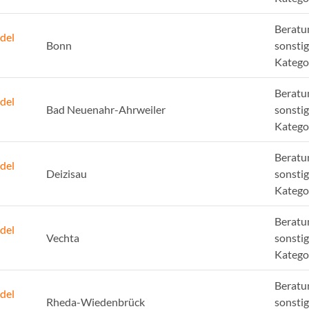
Beratu
del
Bonn
sonsti
Katego
Beratu
del
Bad Neuenahr-Ahrweiler
sonsti
Katego
Beratu
del
Deizisau
sonsti
Katego
Beratu
del
Vechta
sonsti
Katego
Beratu
del
Rheda-Wiedenbrück
sonsti