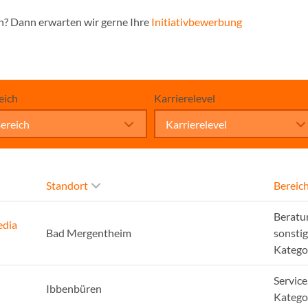
n? Dann erwarten wir gerne Ihre
Initiativbewerbung
eich
Karrierelevel
ereich
Karrierelevel
Standort
Bereic
Beratu
edia
Bad Mergentheim
sonsti
Katego
Service
Ibbenbüren
Katego