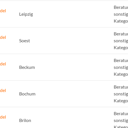
Beratu
del
Leipzig
sonsti
Katego
Beratu
del
Soest
sonsti
Katego
Beratu
del
Beckum
sonsti
Katego
Beratu
del
Bochum
sonsti
Katego
Beratu
del
Brilon
sonsti
Katego