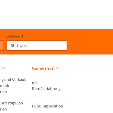
Stichwort
h
Karrierelevel
ng und Verkauf,
mit
ge Job
Berufserfahrung
rien
, sonstige Job
Führungsposition
rien