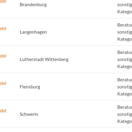
del
Brandenburg
sonsti
Katego
Beratu
del
Langenhagen
sonsti
Katego
Beratu
del
Lutherstadt Wittenberg
sonsti
Katego
Beratu
del
Flensburg
sonsti
Katego
Beratu
del
Schwerin
sonsti
Katego