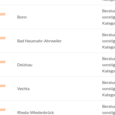
Beratu
del
Bonn
sonsti
Katego
Beratu
del
Bad Neuenahr-Ahrweiler
sonsti
Katego
Beratu
del
Deizisau
sonsti
Katego
Beratu
del
Vechta
sonsti
Katego
Beratu
del
Rheda-Wiedenbrück
sonsti