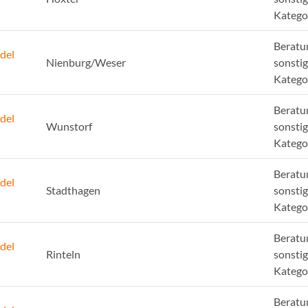
Katego
Beratu
del
Nienburg/Weser
sonsti
Katego
Beratu
del
Wunstorf
sonsti
Katego
Beratu
del
Stadthagen
sonsti
Katego
Beratu
del
Rinteln
sonsti
Katego
Beratu