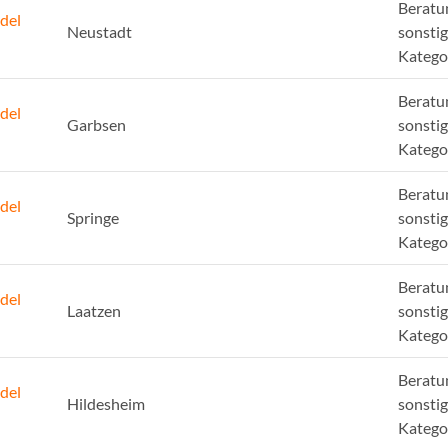
Beratu
del
Neustadt
sonsti
Katego
Beratu
del
Garbsen
sonsti
Katego
Beratu
del
Springe
sonsti
Katego
Beratu
del
Laatzen
sonsti
Katego
Beratu
del
Hildesheim
sonsti
Katego