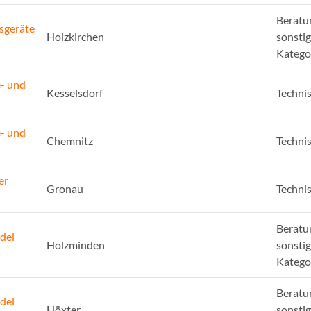
Beratu
sgeräte
Holzkirchen
sonsti
Katego
e- und
Kesselsdorf
Techni
e- und
Chemnitz
Techni
er
Gronau
Techni
Beratu
del
Holzminden
sonsti
Katego
Beratu
del
Höxter
sonsti