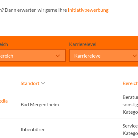
n? Dann erwarten wir gerne Ihre
Initiativbewerbung
eich
Karrierelevel
ereich
Karrierelevel
Standort
Bereic
Beratu
edia
Bad Mergentheim
sonsti
Katego
Service
Ibbenbüren
Katego