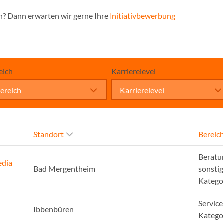
n? Dann erwarten wir gerne Ihre
Initiativbewerbung
eich
Karrierelevel
ereich
Karrierelevel
Standort
Bereic
Beratu
edia
Bad Mergentheim
sonsti
Katego
Service
Ibbenbüren
Katego