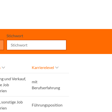
Stichwort
h
Karrierelevel
ng und Verkauf,
mit
ge Job
Berufserfahrung
rien
, sonstige Job
Führungsposition
rien