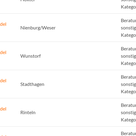
Katego
Beratu
del
Nienburg/Weser
sonsti
Katego
Beratu
del
Wunstorf
sonsti
Katego
Beratu
del
Stadthagen
sonsti
Katego
Beratu
del
Rinteln
sonsti
Katego
Beratu