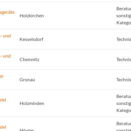
Beratu
sgeräte
Holzkirchen
sonsti
Katego
e- und
Kesselsdorf
Techni
e- und
Chemnitz
Techni
er
Gronau
Techni
Beratu
del
Holzminden
sonsti
Katego
Beratu
del
Höxter
sonsti