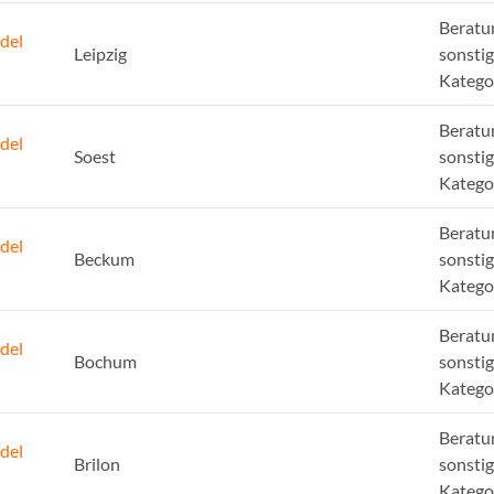
Beratu
del
Leipzig
sonsti
Katego
Beratu
del
Soest
sonsti
Katego
Beratu
del
Beckum
sonsti
Katego
Beratu
del
Bochum
sonsti
Katego
Beratu
del
Brilon
sonsti
Katego