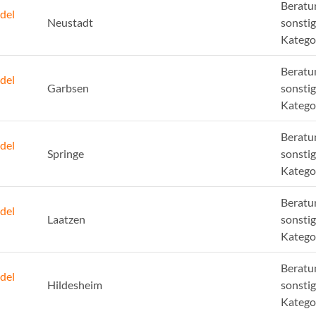
Beratu
del
Neustadt
sonsti
Katego
Beratu
del
Garbsen
sonsti
Katego
Beratu
del
Springe
sonsti
Katego
Beratu
del
Laatzen
sonsti
Katego
Beratu
del
Hildesheim
sonsti
Katego