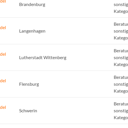
del
Brandenburg
sonsti
Katego
Beratu
del
Langenhagen
sonsti
Katego
Beratu
del
Lutherstadt Wittenberg
sonsti
Katego
Beratu
del
Flensburg
sonsti
Katego
Beratu
del
Schwerin
sonsti
Katego