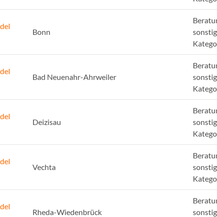
Beratu
del
Bonn
sonsti
Katego
Beratu
del
Bad Neuenahr-Ahrweiler
sonsti
Katego
Beratu
del
Deizisau
sonsti
Katego
Beratu
del
Vechta
sonsti
Katego
Beratu
del
Rheda-Wiedenbrück
sonsti