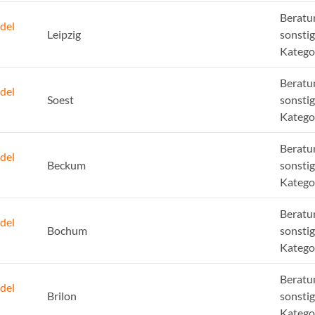
Beratu
del
Leipzig
sonsti
Katego
Beratu
del
Soest
sonsti
Katego
Beratu
del
Beckum
sonsti
Katego
Beratu
del
Bochum
sonsti
Katego
Beratu
del
Brilon
sonsti
Katego