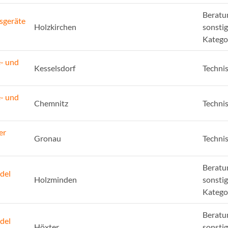
Beratu
sgeräte
Holzkirchen
sonsti
Katego
e- und
Kesselsdorf
Techni
e- und
Chemnitz
Techni
er
Gronau
Techni
Beratu
del
Holzminden
sonsti
Katego
Beratu
del
Höxter
sonsti