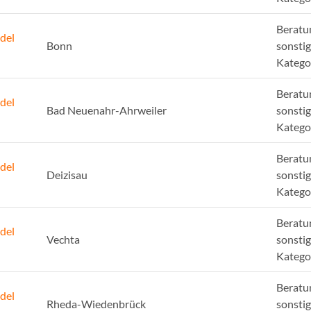
Beratu
del
Bonn
sonsti
Katego
Beratu
del
Bad Neuenahr-Ahrweiler
sonsti
Katego
Beratu
del
Deizisau
sonsti
Katego
Beratu
del
Vechta
sonsti
Katego
Beratu
del
Rheda-Wiedenbrück
sonsti