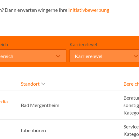
n? Dann erwarten wir gerne Ihre
Initiativbewerbung
eich
Karrierelevel
ereich
Karrierelevel
Standort
Bereic
Beratu
edia
Bad Mergentheim
sonsti
Katego
Service
Ibbenbüren
Katego