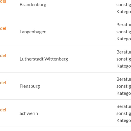
del
Brandenburg
sonsti
Katego
Beratu
del
Langenhagen
sonsti
Katego
Beratu
del
Lutherstadt Wittenberg
sonsti
Katego
Beratu
del
Flensburg
sonsti
Katego
Beratu
del
Schwerin
sonsti
Katego