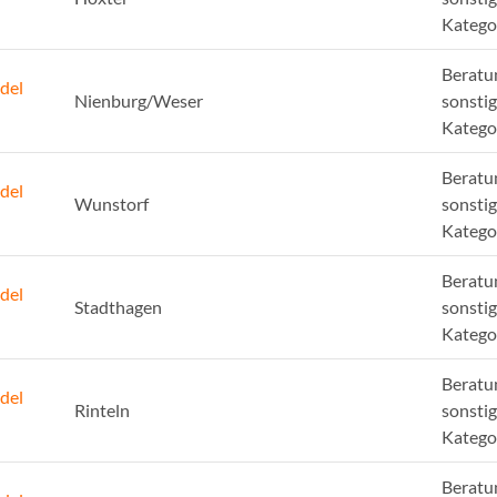
Katego
Beratu
del
Nienburg/Weser
sonsti
Katego
Beratu
del
Wunstorf
sonsti
Katego
Beratu
del
Stadthagen
sonsti
Katego
Beratu
del
Rinteln
sonsti
Katego
Beratu