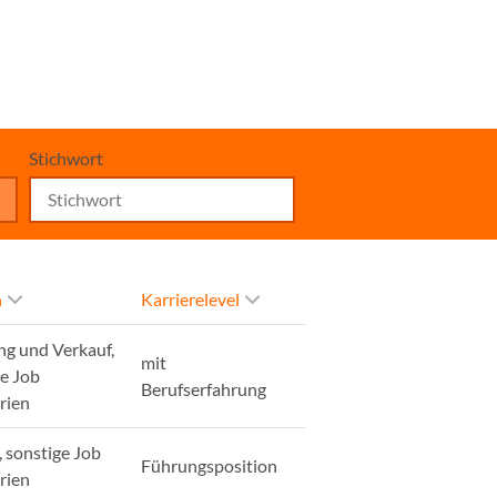
Stichwort
h
Karrierelevel
ng und Verkauf,
mit
ge Job
Berufserfahrung
rien
, sonstige Job
Führungsposition
rien