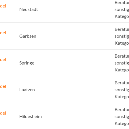
Beratu
del
Neustadt
sonsti
Katego
Beratu
del
Garbsen
sonsti
Katego
Beratu
del
Springe
sonsti
Katego
Beratu
del
Laatzen
sonsti
Katego
Beratu
del
Hildesheim
sonsti
Katego