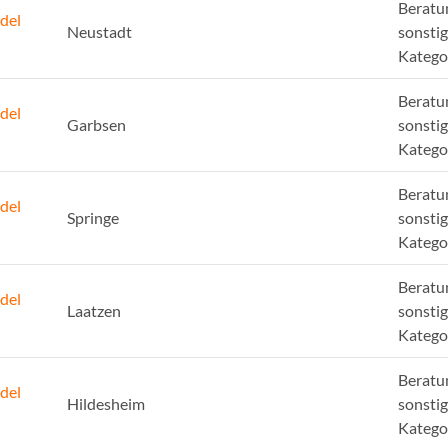
Beratu
del
Neustadt
sonsti
Katego
Beratu
del
Garbsen
sonsti
Katego
Beratu
del
Springe
sonsti
Katego
Beratu
del
Laatzen
sonsti
Katego
Beratu
del
Hildesheim
sonsti
Katego