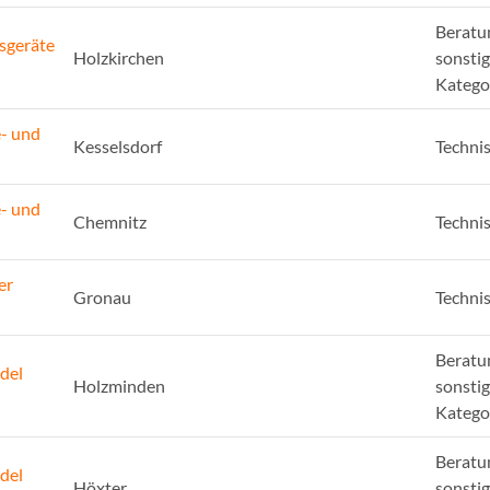
Beratu
sgeräte
Holzkirchen
sonsti
Katego
e- und
Kesselsdorf
Techni
e- und
Chemnitz
Techni
er
Gronau
Techni
Beratu
del
Holzminden
sonsti
Katego
Beratu
del
Höxter
sonsti