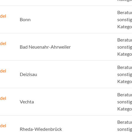
Beratu
del
Bonn
sonsti
Katego
Beratu
del
Bad Neuenahr-Ahrweiler
sonsti
Katego
Beratu
del
Deizisau
sonsti
Katego
Beratu
del
Vechta
sonsti
Katego
Beratu
del
Rheda-Wiedenbrück
sonsti