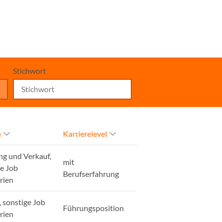
Stichwort
h
Karrierelevel
ng und Verkauf,
mit
ge Job
Berufserfahrung
rien
, sonstige Job
Führungsposition
rien