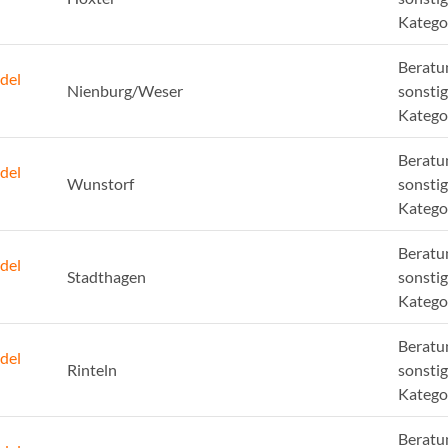
Katego
Beratu
del
Nienburg/Weser
sonsti
Katego
Beratu
del
Wunstorf
sonsti
Katego
Beratu
del
Stadthagen
sonsti
Katego
Beratu
del
Rinteln
sonsti
Katego
Beratu