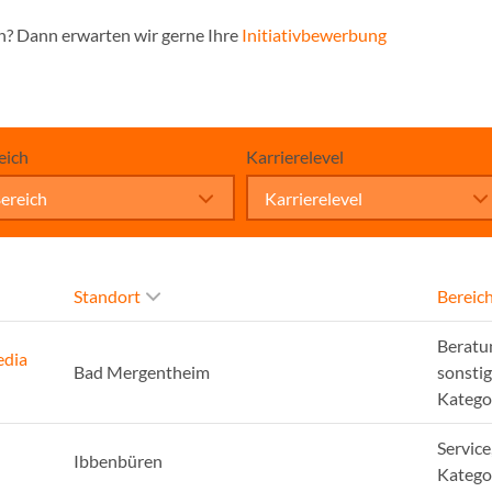
n? Dann erwarten wir gerne Ihre
Initiativbewerbung
eich
Karrierelevel
ereich
Karrierelevel
Standort
Bereic
Beratu
edia
Bad Mergentheim
sonsti
Katego
Service
Ibbenbüren
Katego