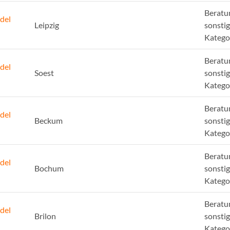
Beratu
del
Leipzig
sonsti
Katego
Beratu
del
Soest
sonsti
Katego
Beratu
del
Beckum
sonsti
Katego
Beratu
del
Bochum
sonsti
Katego
Beratu
del
Brilon
sonsti
Katego