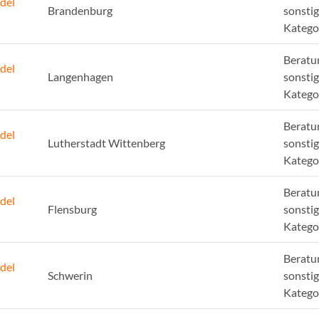
del
Brandenburg
sonsti
Katego
Beratu
del
Langenhagen
sonsti
Katego
Beratu
del
Lutherstadt Wittenberg
sonsti
Katego
Beratu
del
Flensburg
sonsti
Katego
Beratu
del
Schwerin
sonsti
Katego