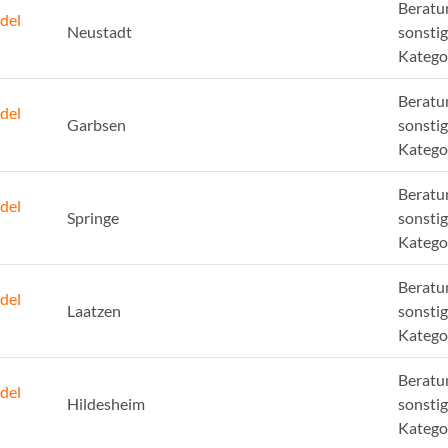
Beratu
del
Neustadt
sonsti
Katego
Beratu
del
Garbsen
sonsti
Katego
Beratu
del
Springe
sonsti
Katego
Beratu
del
Laatzen
sonsti
Katego
Beratu
del
Hildesheim
sonsti
Katego