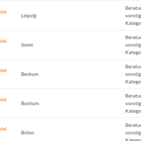
Beratu
del
Leipzig
sonsti
Katego
Beratu
del
Soest
sonsti
Katego
Beratu
del
Beckum
sonsti
Katego
Beratu
del
Bochum
sonsti
Katego
Beratu
del
Brilon
sonsti
Katego