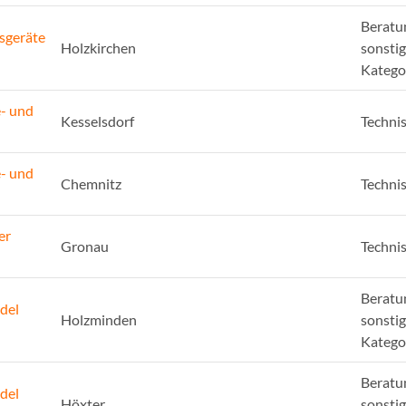
Beratu
sgeräte
Holzkirchen
sonsti
Katego
e- und
Kesselsdorf
Techni
e- und
Chemnitz
Techni
er
Gronau
Techni
Beratu
del
Holzminden
sonsti
Katego
Beratu
del
Höxter
sonsti