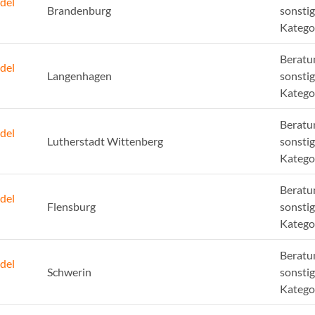
del
Brandenburg
sonsti
Katego
Beratu
del
Langenhagen
sonsti
Katego
Beratu
del
Lutherstadt Wittenberg
sonsti
Katego
Beratu
del
Flensburg
sonsti
Katego
Beratu
del
Schwerin
sonsti
Katego