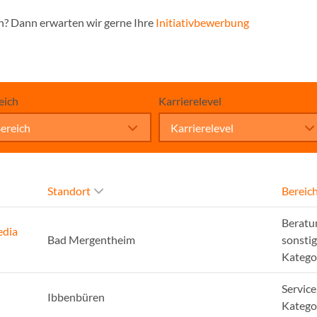
n? Dann erwarten wir gerne Ihre
Initiativbewerbung
eich
Karrierelevel
ereich
Karrierelevel
Standort
Bereic
Beratu
edia
Bad Mergentheim
sonsti
Katego
Service
Ibbenbüren
Katego