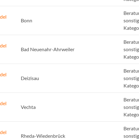
Beratu
del
Bonn
sonsti
Katego
Beratu
del
Bad Neuenahr-Ahrweiler
sonsti
Katego
Beratu
del
Deizisau
sonsti
Katego
Beratu
del
Vechta
sonsti
Katego
Beratu
del
Rheda-Wiedenbrück
sonsti