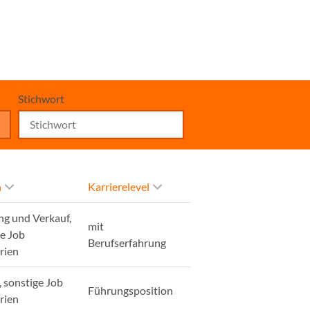
Stichwort
h
Karrierelevel
ng und Verkauf,
mit
ge Job
Berufserfahrung
rien
, sonstige Job
Führungsposition
rien