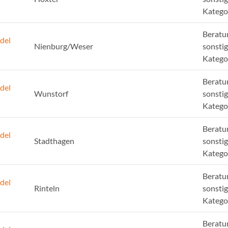
Katego
Beratu
del
Nienburg/Weser
sonsti
Katego
Beratu
del
Wunstorf
sonsti
Katego
Beratu
del
Stadthagen
sonsti
Katego
Beratu
del
Rinteln
sonsti
Katego
Beratu