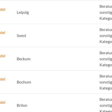
Beratu
del
Leipzig
sonsti
Katego
Beratu
del
Soest
sonsti
Katego
Beratu
del
Beckum
sonsti
Katego
Beratu
del
Bochum
sonsti
Katego
Beratu
del
Brilon
sonsti
Katego