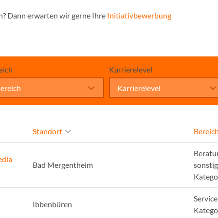
n? Dann erwarten wir gerne Ihre
Initiativbewerbung
eich
Karrierelevel
ereich
Karrierelevel
Standort
Bereic
Beratu
edia
Bad Mergentheim
sonsti
Katego
Service
Ibbenbüren
Katego