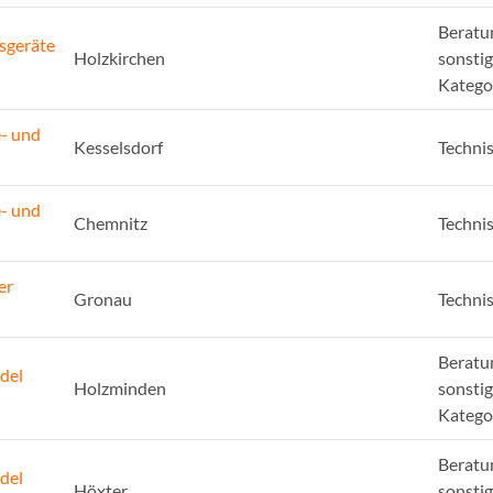
Beratu
sgeräte
Holzkirchen
sonsti
Katego
e- und
Kesselsdorf
Techni
e- und
Chemnitz
Techni
er
Gronau
Techni
Beratu
del
Holzminden
sonsti
Katego
Beratu
del
Höxter
sonsti