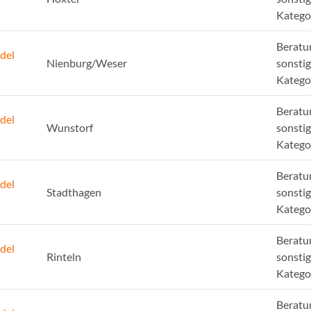
Katego
Beratu
del
Nienburg/Weser
sonsti
Katego
Beratu
del
Wunstorf
sonsti
Katego
Beratu
del
Stadthagen
sonsti
Katego
Beratu
del
Rinteln
sonsti
Katego
Beratu