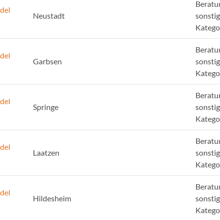
Beratu
del
Neustadt
sonsti
Katego
Beratu
del
Garbsen
sonsti
Katego
Beratu
del
Springe
sonsti
Katego
Beratu
del
Laatzen
sonsti
Katego
Beratu
del
Hildesheim
sonsti
Katego