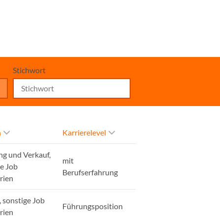
Stichwort
h
Karrierelevel
ng und Verkauf,
mit
ge Job
Berufserfahrung
rien
, sonstige Job
Führungsposition
rien