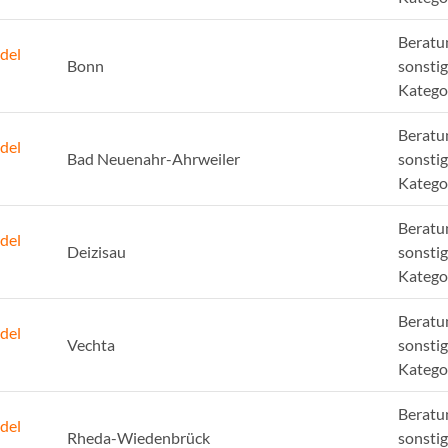
Beratu
del
Bonn
sonsti
Katego
Beratu
del
Bad Neuenahr-Ahrweiler
sonsti
Katego
Beratu
del
Deizisau
sonsti
Katego
Beratu
del
Vechta
sonsti
Katego
Beratu
del
Rheda-Wiedenbrück
sonsti