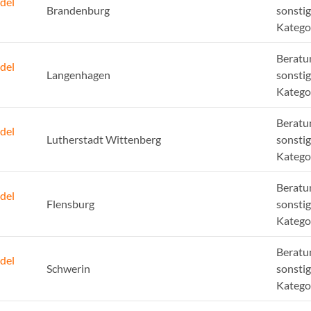
del
Brandenburg
sonsti
Katego
Beratu
del
Langenhagen
sonsti
Katego
Beratu
del
Lutherstadt Wittenberg
sonsti
Katego
Beratu
del
Flensburg
sonsti
Katego
Beratu
del
Schwerin
sonsti
Katego